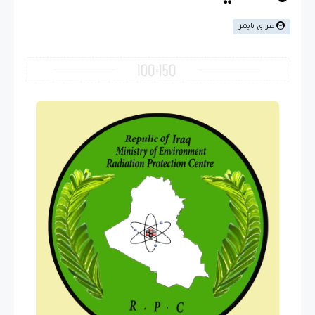
عراق تايمز