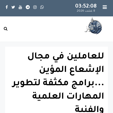
03:52:09
8 غشت 2026
للعاملين في مجال
الإشعاع المؤين
...برامج مكثفة لتطوير
المهارات العلمية
والفنية