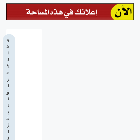
و
ك
ا
ل
ة
ع
ر
ا
ق
ت
ا
ي
م
ز
ا
ل