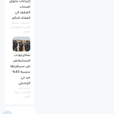
إجراءات تحويل
اصحاب
العقود الى
الملاك الدائم
استنفرت شعبة
الأفراد التابعة إلى
قسم...
شاكرجودت
الاتحاديةتفر
ض سيطرتها
بنسبة 40%
من حي
الزنجيلي
عراق تايمز
الاخبارية _بثينة
الناهي ...