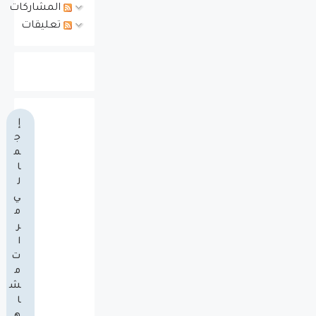
المشاركات
تعليقات
إ
ج
م
ا
ل
ي
م
ر
ا
ت
م
ش
ا
ه