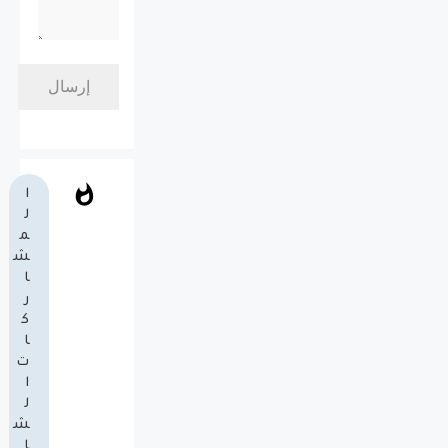
ا
ل
م
ش
ا
ر
ك
ا
ت
ا
ل
ش
ا