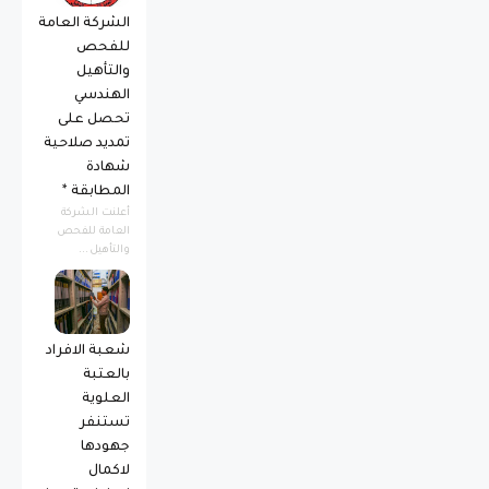
الشركة العامة
للفحص
والتأهيل
الهندسي
تحصل على
تمديد صلاحية
شهادة
المطابقة *
أعلنت الشركة
العامة للفحص
والتأهيل...
شعبة الافراد
بالعتبة
العلوية
تستنفر
جهودها
لاكمال