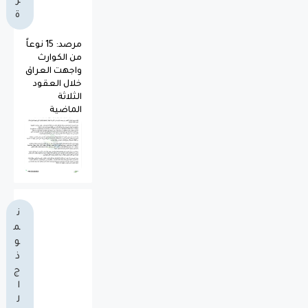
ز
ة
مرصد: 15 نوعاً
من الكوارث
واجهت العراق
خلال العقود
الثلاثة
الماضية
ن
م
و
ذ
ج
ا
ل