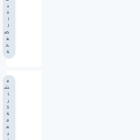
د
ة
ا
ل
ص
ف
ح
ة
م
ش
ا
ر
ك
ة
م
م
ي