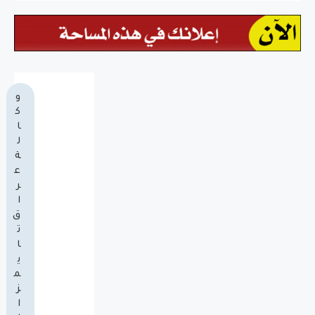
و
ك
ا
ل
ة
ع
ر
ا
ق
ت
ا
ي
م
ز
ا