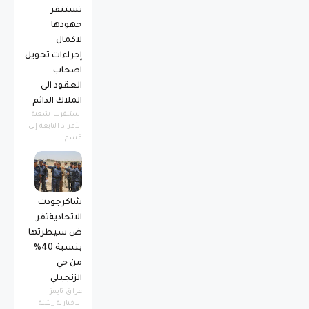
تستنفر
جهودها
لاكمال
إجراءات تحويل
اصحاب
العقود الى
الملاك الدائم
استنفرت شعبة
الأفراد التابعة إلى
قسم...
شاكرجودت
الاتحاديةتفر
ض سيطرتها
بنسبة 40%
من حي
الزنجيلي
عراق تايمز
الاخبارية _بثينة