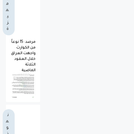
م
م
ي
ز
ة
مرصد: 15 نوعاً
من الكوارث
واجهت العراق
خلال العقود
الثلاثة
الماضية
ن
م
و