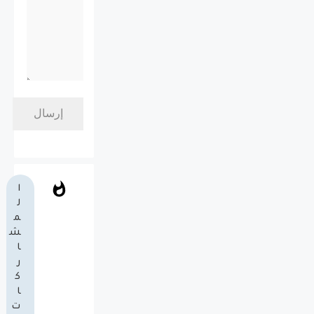
ا
ل
م
ش
ا
ر
ك
ا
ت