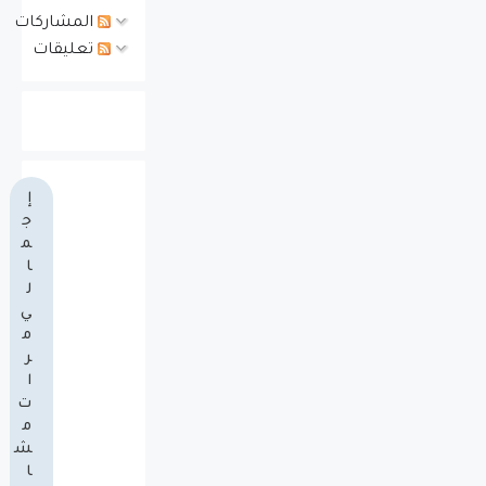
المشاركات
تعليقات
إ
ج
م
ا
ل
ي
م
ر
ا
ت
م
ش
ا