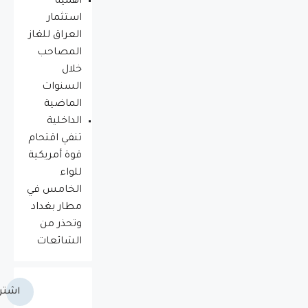
أهمية
استثمار
العراق للغاز
المصاحب
خلال
السنوات
الماضية
الداخلية
تنفي اقتحام
قوة أمريكية
للواء
الخامس في
مطار بغداد
وتحذر من
الشائعات
اشتر