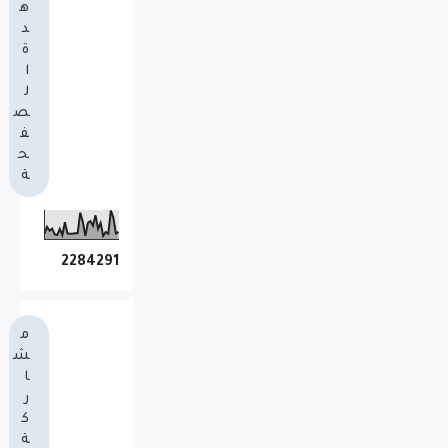
ه
د
ة
ا
ل
ص
ف
ح
ة
2
2
8
4
2
9
1
م
ش
ا
ر
ك
ة