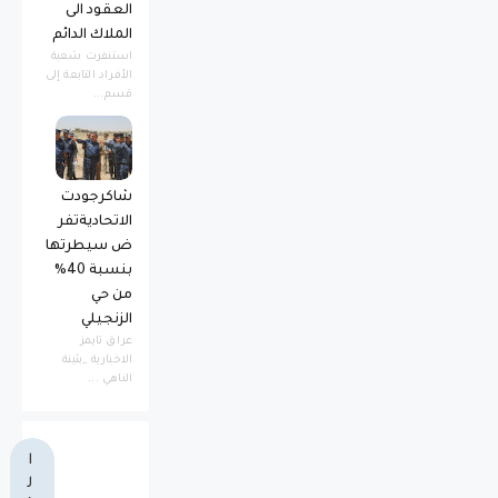
العقود الى
الملاك الدائم
استنفرت شعبة
الأفراد التابعة إلى
قسم...
شاكرجودت
الاتحاديةتفر
ض سيطرتها
بنسبة 40%
من حي
الزنجيلي
عراق تايمز
الاخبارية _بثينة
الناهي ...
ا
ل