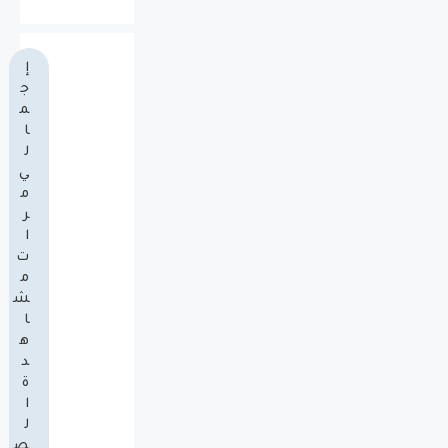
إ
ج
م
ا
ل
ي
م
ر
ا
ت
م
ش
ا
ه
د
ة
ا
ل
ص