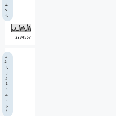
ف
ح
ة
2
2
8
4
5
6
7
م
ش
ا
ر
ك
ة
م
م
ي
ز
ة