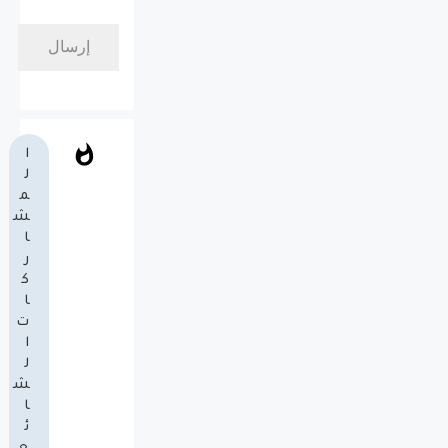
ا
ل
م
ش
ا
ر
ك
ا
ت
ا
ل
ش
ا
ئ