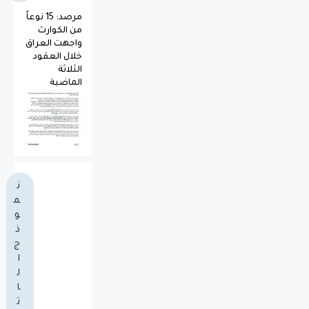
مرصد: 15 نوعاً
من الكوارث
واجهت العراق
خلال العقود
الثلاثة
الماضية
ن
م
و
ذ
ج
ا
ل
ا
ت