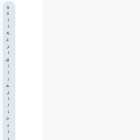
و
ك
ا
ل
ة
ع
ر
ا
ق
ت
ا
ي
م
ز
ا
ل
ا
خ
ب
ا
ر