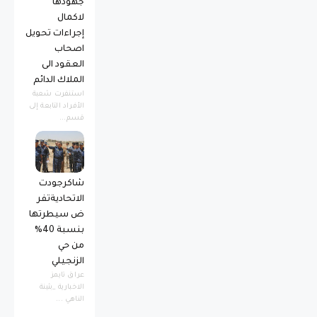
جهودها
لاكمال
إجراءات تحويل
اصحاب
العقود الى
الملاك الدائم
استنفرت شعبة
الأفراد التابعة إلى
قسم...
شاكرجودت
الاتحاديةتفر
ض سيطرتها
بنسبة 40%
من حي
الزنجيلي
عراق تايمز
الاخبارية _بثينة
الناهي ...