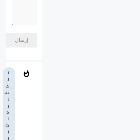
ا
ل
م
ش
ا
ر
ك
ا
ت
ا
ل