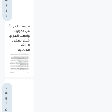
م
ي
ز
ة
مرصد: 15 نوعاً
من الكوارث
واجهت العراق
خلال العقود
الثلاثة
الماضية
ن
م
و
ذ
ج