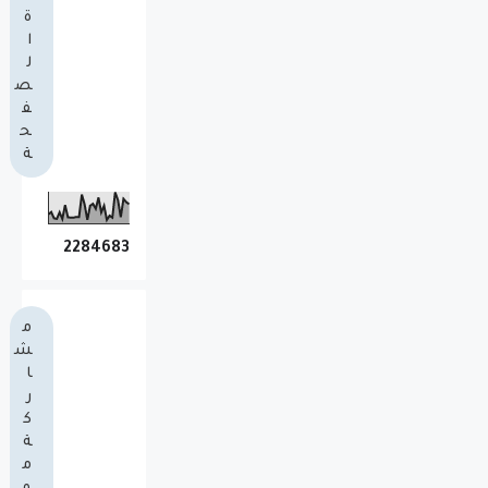
ة
ا
ل
ص
ف
ح
ة
2
2
8
4
6
8
3
م
ش
ا
ر
ك
ة
م