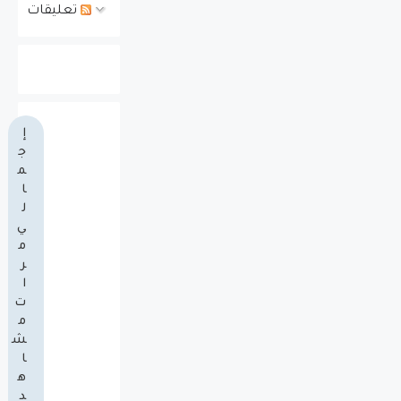
تعليقات
إ
ج
م
ا
ل
ي
م
ر
ا
ت
م
ش
ا
ه
د