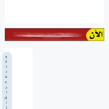
و
ك
ا
ل
ة
ع
ر
ا
ق
ت
ا