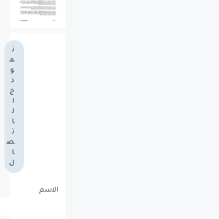
ن
م
و
ذ
ج
ا
ل
ا
ت
ص
ا
ل
الاسم