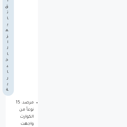
ا
ق
ت
ا
ي
م
ز
ا
ل
ا
خ
ب
ا
ر
ي
ة
مرصد: 15
نوعاً من
الكوارث
واجهت