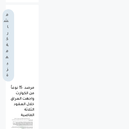
م
ش
ا
ر
ك
ة
م
م
ي
ز
ة
مرصد: 15 نوعاً
من الكوارث
واجهت العراق
خلال العقود
الثلاثة
الماضية