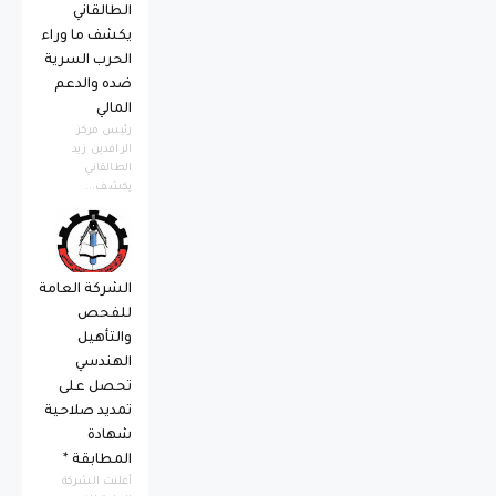
الطالقاني
يكشف ما وراء
الحرب السرية
ضده والدعم
المالي
رئيس مركز
الرافدين زيد
الطالقاني
يكشف...
الشركة العامة
للفحص
والتأهيل
الهندسي
تحصل على
تمديد صلاحية
شهادة
المطابقة *
أعلنت الشركة