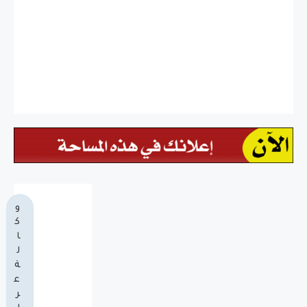
و
ك
ا
ل
ة
ع
ر