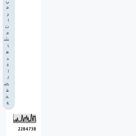
ي
م
ر
ا
ت
م
ش
ا
ه
د
ة
ا
ل
ص
ف
ح
ة
2
2
8
4
7
3
8