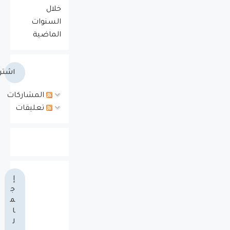
خلال
السنوات
الماضية
اشتر
المشاركات
تعليقات
إ
ج
م
ا
ل