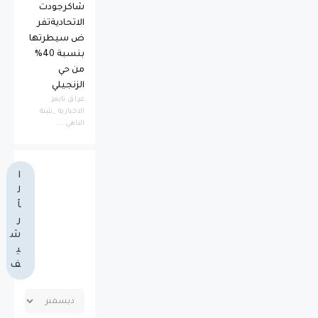
شاكرجودت
الاتحاديةتفر
ض سيطرتها
بنسبة 40%
من حي
الزنجيلي
عراق تايمز
الاخبارية _بثينة
الناهي ...
ا
ل
أ
ر
ش
ي
ف