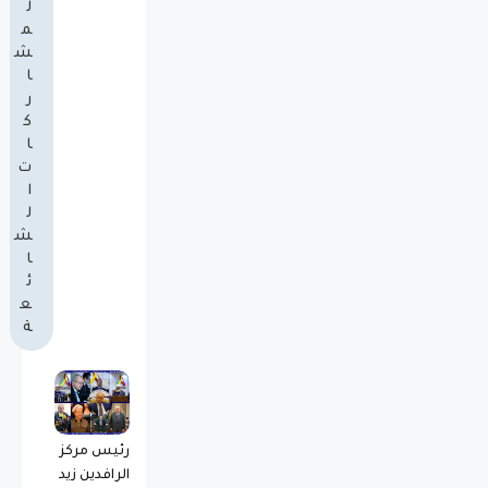
ل
م
ش
ا
ر
ك
ا
ت
ا
ل
ش
ا
ئ
ع
ة
رئيس مركز
الرافدين زيد