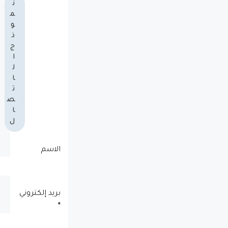
ن
م
و
ذ
ج
ا
ل
ا
ت
ص
ا
ل
الاسم
بريد إلكتروني
*