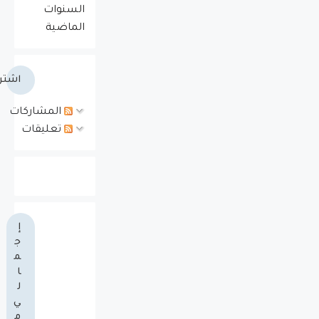
السنوات
الماضية
اشتر
المشاركات
تعليقات
إ
ج
م
ا
ل
ي
م