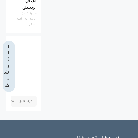
من حي
الزنجيلي
عراق تايمز
الاخبارية _بثينة
الناهي ...
ا
ل
أ
ر
ش
ي
ف