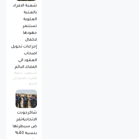
شعبة الافراد
بالعتبة
العلوية
تستنفر
جهودها
لاكمال
إجراءات تحويل
اصحاب
العقود الى
الملاك الدائم
استنفرت شعبة
الأفراد التابعة إلى
قسم...
شاكرجودت
الاتحاديةتفر
ض سيطرتها
بنسبة 40%