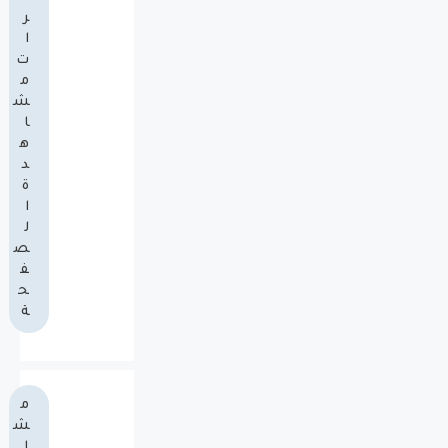
ر
ا
ت
م
ش
ا
ه
د
ة
ا
ل
ص
ف
ح
ة
م
ش
ا