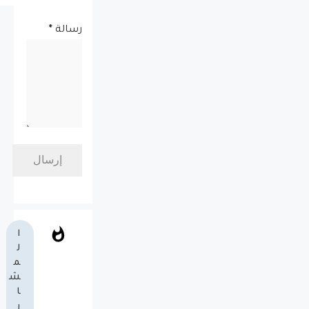
رسالة
*
ا
ل
م
ش
ا
ر