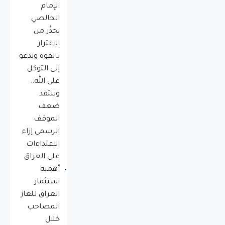
الإمام
الخالصي
يحذّر من
الاغترار
بالقوة ويدعو
إلى التوكل
على الله..
وينتقد
ضعف
الموقف
الرسمي إزاء
الاعتداءات
على العراق
أهمية
استثمار
العراق للغاز
المصاحب
خلال