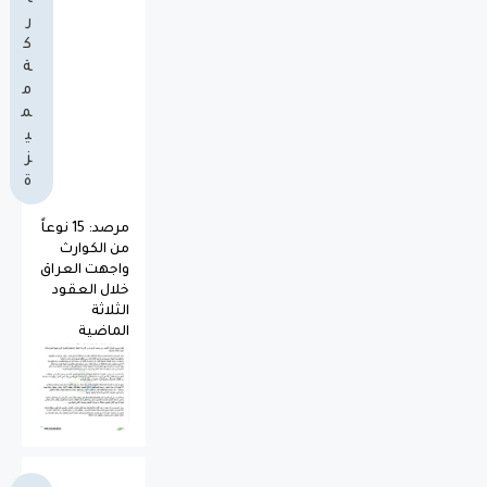
ر
ك
ة
م
م
ي
ز
ة
مرصد: 15 نوعاً
من الكوارث
واجهت العراق
خلال العقود
الثلاثة
الماضية