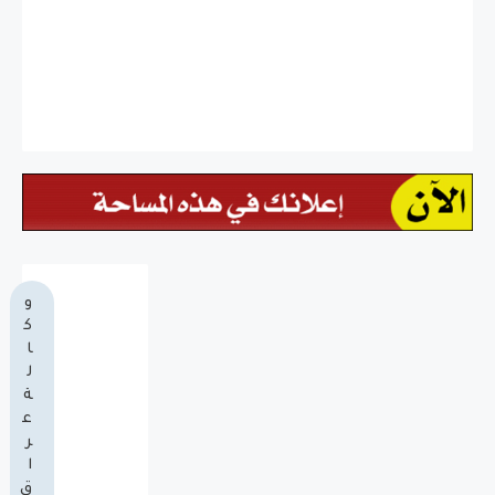
و
ك
ا
ل
ة
ع
ر
ا
ق