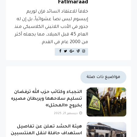
Fatimaraad
خلافاَ للاعتقاد السائد فإن لوريم
إيبسوم ليس نصاَ عشوائياً، بل إن له
جذور في الأدب اللاتيني الكلاسيكي منذ
العام 45 قبل الميلاد، مما يجعله أكثر
من 2000 عام في القدم.
مواضيع ذات صلة
النجبـاء وكتائب حزب الله ترفضان
تسليم سلاحهما ويربطان مصيره
بخروج «المحتل»
ديسمبر 21, 2025
هيئة الحشد تعلن عن تفاصيل
استهداف حافلة لنقل المنتسبين