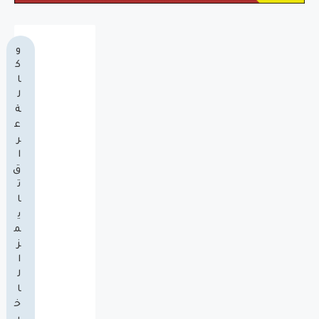
و
ك
ا
ل
ة
ع
ر
ا
ق
ت
ا
ي
م
ز
ا
ل
ا
خ