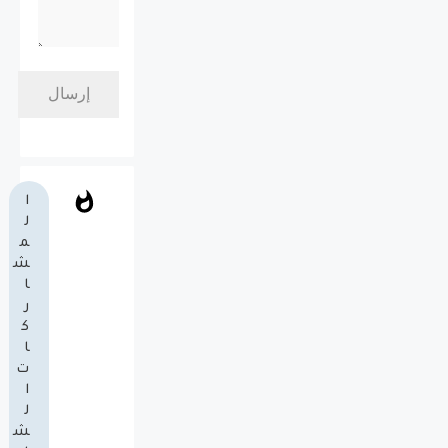
ا
ل
م
ش
ا
ر
ك
ا
ت
ا
ل
ش