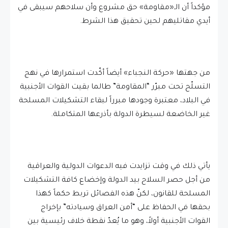
مؤكداً أن الـ«مقاومة» حق مشروع وأن سلاحهم سيبقى في
أيدي مقاتليهم لحين تحقيق هذا الشرط.
من جهتها «حركة النجباء» أيضاً أكّدت استمرارها في نهج
التسلّح تحت مبرّر “المقاومة” طالما بقيت القوات الأجنبية
في البلاد، معتبرة وجودها مبرراً لبقاء التشكيلات المسلحة
غير الخاضعة لسيطرة الدولة بأذرعها المتكاملة.
يأتي ذلك في وقت تزايدت فيه الدعوات الدولية والعراقية
من أجل حصر السلاح بيد الدولة وإخضاع كافة التشكيلات
المسلحة للقانون، لكنّ هذه الفصائل تربط حكماً كهذا
بحقها في الحفاظ على “أمن العراق وسيادته” بإخراج
القوات الأجنبية أولاً، وهو ما يُعدّ نقطة خلاف رئيسية بين