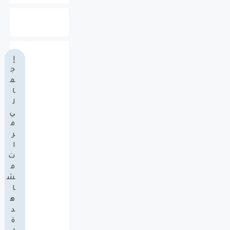
إ
ج
م
ا
ل
ي
م
ر
ا
ت
م
ش
ا
ه
د
ة