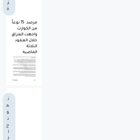
ز
ة
مرصد: 15 نوعاً
من الكوارث
واجهت العراق
خلال العقود
الثلاثة
الماضية
ن
م
و
ذ
ج
ا
ل