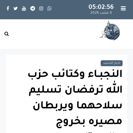
05:02:57
6 غشت 2026
اخبار الحشد
النجبـاء وكتائب حزب
الله ترفضان تسليم
سلاحهما ويربطان
مصيره بخروج