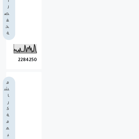
ا
ل
ص
ف
ح
ة
2
2
8
4
2
5
0
م
ش
ا
ر
ك
ة
م
م
ي