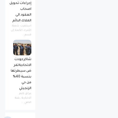
إجراءات تحويل
اصحاب
العقود الى
الملاك الدائم
استنفرت شعبة
الأفراد التابعة إلى
قسم...
شاكرجودت
الاتحاديةتفر
ض سيطرتها
بنسبة 40%
من حي
الزنجيلي
عراق تايمز
الاخبارية _بثينة
الناهي ...