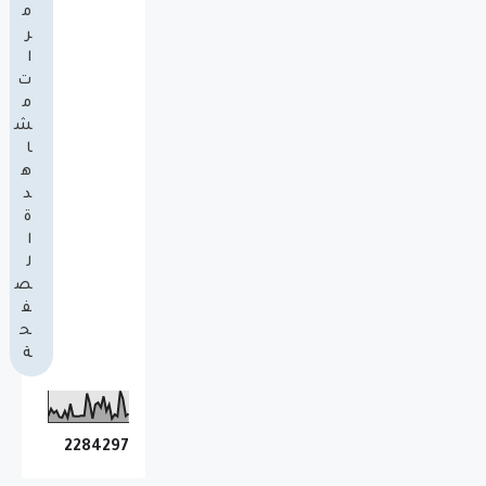
م
ر
ا
ت
م
ش
ا
ه
د
ة
ا
ل
ص
ف
ح
ة
2
2
8
4
2
9
7