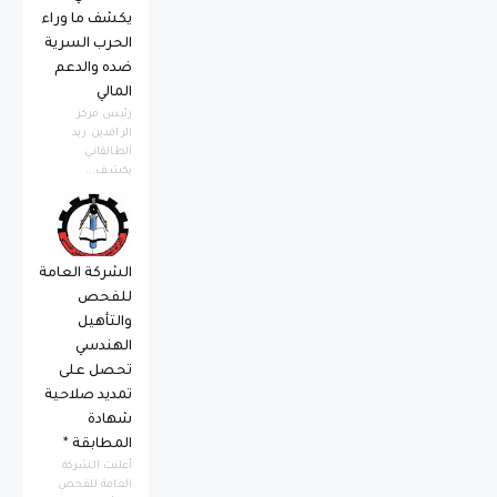
يكشف ما وراء
الحرب السرية
ضده والدعم
المالي
رئيس مركز
الرافدين زيد
الطالقاني
يكشف...
الشركة العامة
للفحص
والتأهيل
الهندسي
تحصل على
تمديد صلاحية
شهادة
المطابقة *
أعلنت الشركة
العامة للفحص