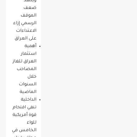
وينتقد
ضعف
الموقف
الرسمي إزاء
الاعتداءات
على العراق
أهمية
استثمار
العراق للغاز
المصاحب
خلال
السنوات
الماضية
الداخلية
تنفي اقتحام
قوة أمريكية
للواء
الخامس في