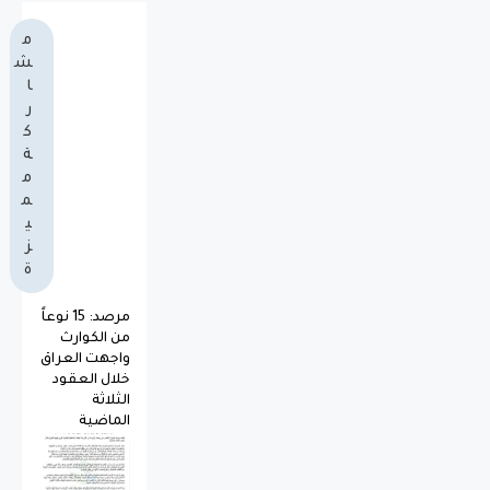
م
ش
ا
ر
ك
ة
م
م
ي
ز
ة
مرصد: 15 نوعاً
من الكوارث
واجهت العراق
خلال العقود
الثلاثة
الماضية