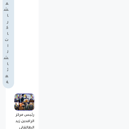
م
ش
ا
ر
ك
ا
ت
ا
ل
ش
ا
ئ
ع
ة
رئيس مركز
الرافدين زيد
الطالقاني