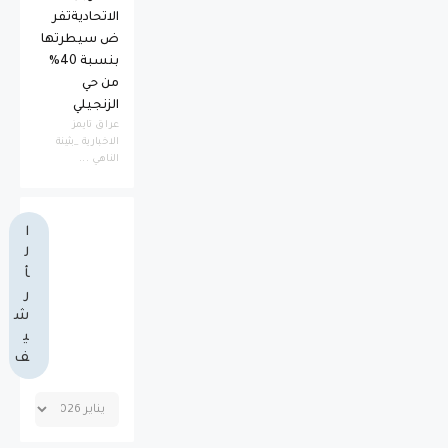
الاتحاديةتفر
ض سيطرتها
بنسبة 40%
من حي
الزنجيلي
عراق تايمز
الاخبارية _بثينة
الناهي ...
ا
ل
أ
ر
ش
ي
ف