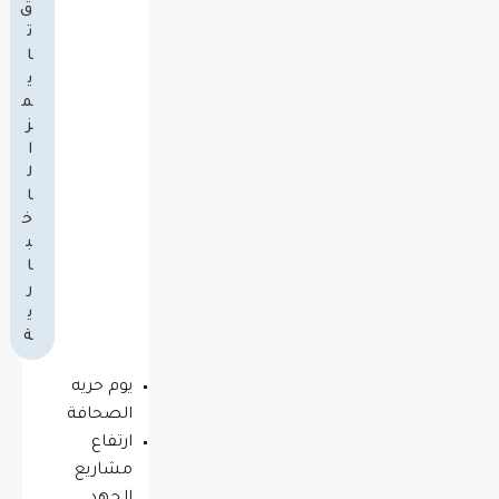
ق
ت
ا
ي
م
ز
ا
ل
ا
خ
ب
ا
ر
ي
ة
يوم حريه
الصحافة
ارتفاع
مشاريع
الجهد