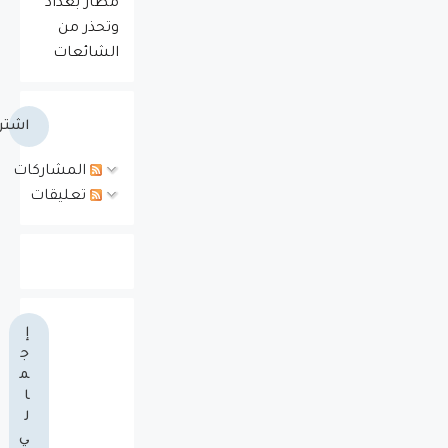
مطار بغداد
وتحذر من
الشائعات
اشتر
المشاركات
تعليقات
إ
ج
م
ا
ل
ي