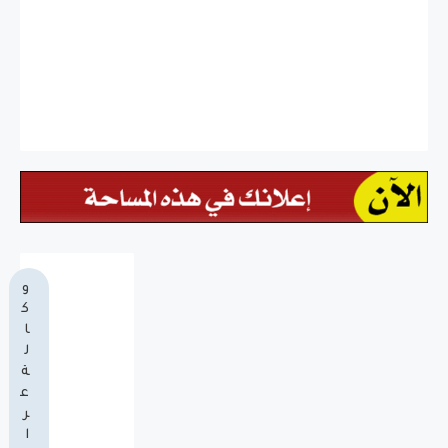
و
ك
ا
ل
ة
ع
ر
ا