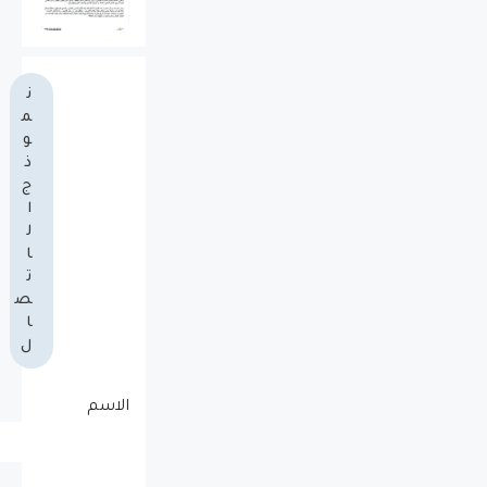
ن
م
و
ذ
ج
ا
ل
ا
ت
ص
ا
ل
الاسم