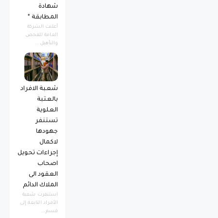
شهادة
المطابقة *
أعلنت الشركة
العامة للفحص
والتأهيل...
شعبة الافراد
بالعتبة
العلوية
تستنفر
جهودها
لاكمال
إجراءات تحويل
اصحاب
العقود الى
الملاك الدائم
استنفرت شعبة
الأفراد التابعة إلى
قسم...