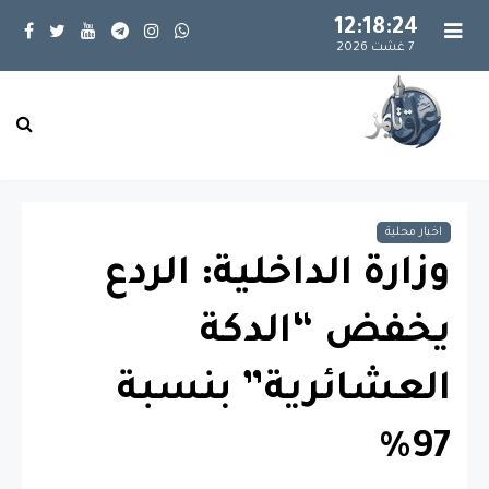
12:18:25
7 غشت 2026
اخبار محلية
وزارة الداخلية: الردع
يخفض “الدكة
العشائرية” بنسبة
97%