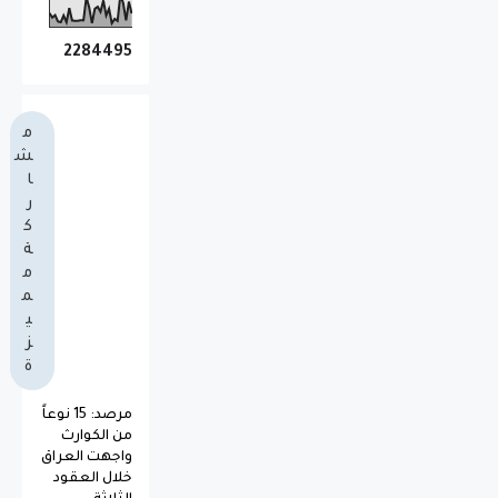
2
2
8
4
4
9
5
م
ش
ا
ر
ك
ة
م
م
ي
ز
ة
مرصد: 15 نوعاً
من الكوارث
واجهت العراق
خلال العقود