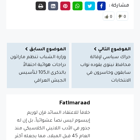
مشاركة :
0
0
الموضوع التالي
الموضوع السابق
حراك سياسي لإقالة
وزارة الشباب تنظم ماراثون
محافظ نينوى يقوده نواب
دراجات هوائية احتفالاً
سابقون وخاسرون في
بالذكرى الـ105 لتأسيس
الانتخابات
الجيش العراقي
Fatimaraad
خلافاَ للاعتقاد السائد فإن لوريم
إيبسوم ليس نصاَ عشوائياً، بل إن له
جذور في الأدب اللاتيني الكلاسيكي منذ
العام 45 قبل الميلاد، مما يجعله أكثر