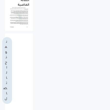
الثلاثة
الماضية
ن
م
و
ذ
ج
ا
ل
ا
ت
ص
ا
ل