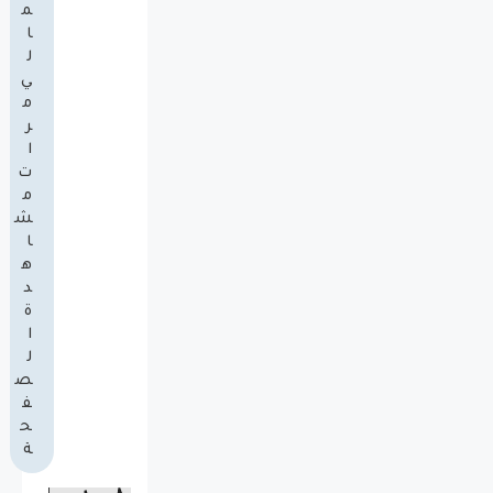
م
ا
ل
ي
م
ر
ا
ت
م
ش
ا
ه
د
ة
ا
ل
ص
ف
ح
ة