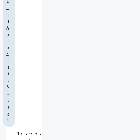
ة
ع
ر
ا
ق
ت
ا
ي
م
ز
ا
ل
ا
خ
ب
ا
ر
ي
ة
مرصد: 15