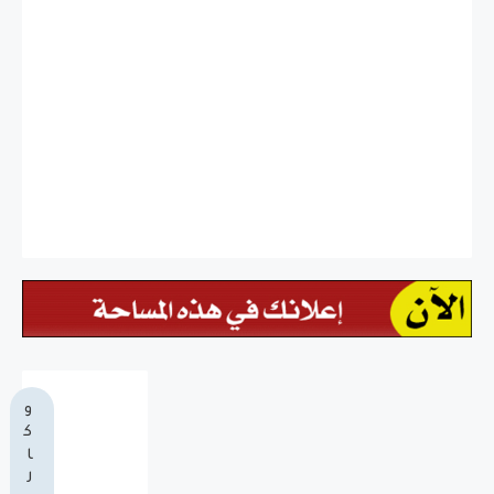
و
ك
ا
ل