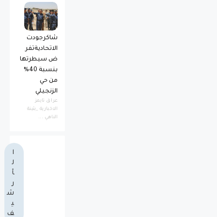
شاكرجودت
الاتحاديةتفر
ض سيطرتها
بنسبة 40%
من حي
الزنجيلي
عراق تايمز
الاخبارية _بثينة
الناهي ...
ا
ل
أ
ر
ش
ي
ف