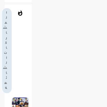
ا
ل
م
ش
ا
ر
ك
ا
ت
ا
ل
ش
ا
ئ
ع
ة