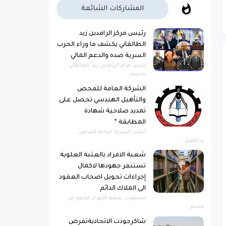
المشاركات الشائعة
رئيس مركز الرافدين زيد
الطالقاني يكشف ما وراء الحرب
السرية ضده والدعم المالي
رئيس مركز الرافدين زيد الطالقاني
يكشف...
الشركة العامة للفحص
والتأهيل الهندسي تحصل على
تمديد صلاحية شهادة
المطابقة *
أعلنت الشركة العامة للفحص
والتأهيل...
شعبة الافراد بالعتبة العلوية
تستنفر جهودها لاكمال
إجراءات تحويل اصحاب العقود
الى الملاك الدائم
استنفرت شعبة الأفراد التابعة إلى
قسم...
شاكرجودت الاتحاديةتفرض