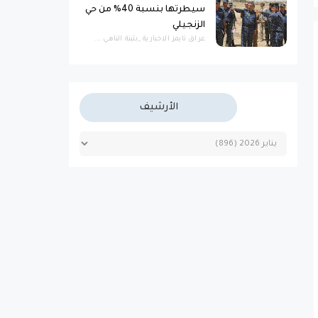
سيطرتها بنسبة 40% من حي
الزنجيلي
عراق تايمز الاخبارية _بثينة الناهي ...
الأرشيف