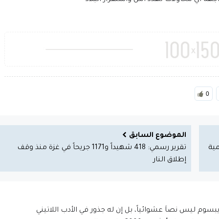
جهة أي محاولات تهدد أمن واستقرار البلاد
0
الموضوع السابق
مية
تقرير رسمي: 418 شهيداً و1171 جريحاً في غزة منذ وقف
إطلاق النار
إيبسوم ليس نصاَ عشوائياً، بل إن له جذور في الأدب اللاتيني