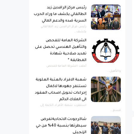
رئيس مركز الرافدين زيد
الطالقاني يكشف ما وراء الحرب
السرية ضده والدعم المالي
رئيس مركز الرافدين زيد الطالقاني
يكشف...
الشركة العامة للفحص
والتأهيل الهندسي تحصل على
تمديد صلاحية شهادة
المطابقة *
أعلنت الشركة العامة للفحص
والتأهيل...
شعبة الافراد بالعتبة العلوية
تستنفر جهودها لاكمال
إجراءات تحويل اصحاب العقود
الى الملاك الدائم
استنفرت شعبة الأفراد التابعة إلى
قسم...
شاكرجودت الاتحاديةتفرض
سيطرتها بنسبة 40% من حي
الزنجيلي