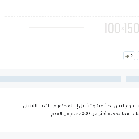
0
إيبسوم ليس نصاَ عشوائياً، بل إن له جذور في الأدب اللاتيني