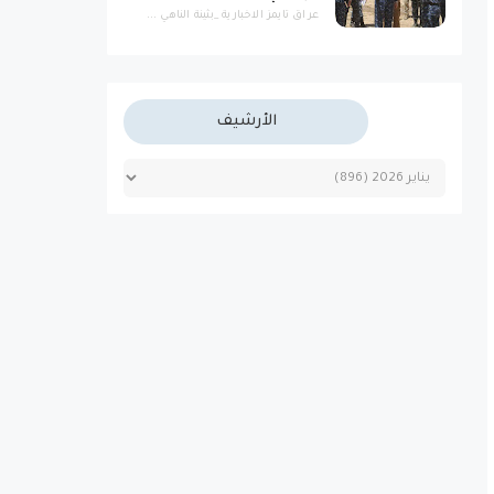
عراق تايمز الاخبارية _بثينة الناهي ...
الأرشيف