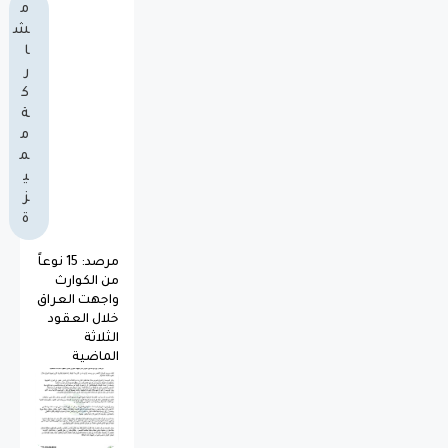
م
ش
ا
ر
ك
ة
م
م
ي
ز
ة
مرصد: 15 نوعاً
من الكوارث
واجهت العراق
خلال العقود
الثلاثة
الماضية