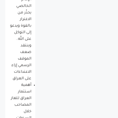
الخالصي
يحذّر من
الاغترار
بالقوة ويدعو
إلى التوكل
على الله..
وينتقد
ضعف
الموقف
الرسمي إزاء
الاعتداءات
على العراق
أهمية
استثمار
العراق للغاز
المصاحب
خلال