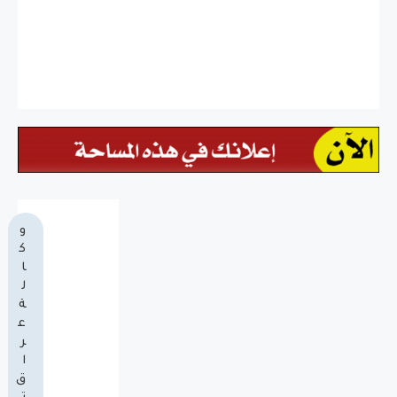
و
ك
ا
ل
ة
ع
ر
ا
ق