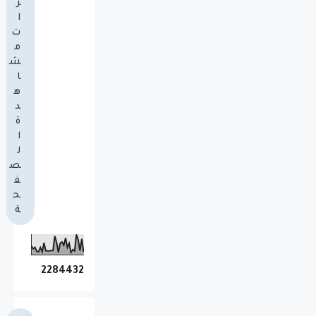
ر
ا
ت
م
ش
ا
ه
د
ة
ا
ل
ص
ف
ح
ة
2
2
8
4
4
3
2