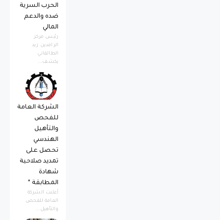
الحرب السرية
ضده والدعم
المالي
رئيس مركز
الرافدين زيد
الطالقاني
يكشف...
الشركة العامة
للفحص
والتأهيل
الهندسي
تحصل على
تمديد صلاحية
شهادة
المطابقة *
أعلنت الشركة
العامة للفحص
والتأهيل...