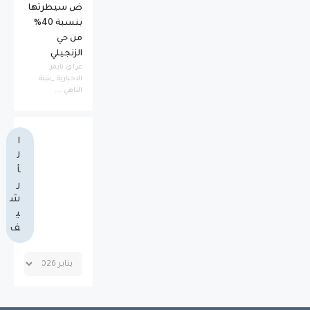
ض سيطرتها
بنسبة 40%
من حي
الزنجيلي
عراق تايمز
الاخبارية _بثينة
الناهي ...
ا
ل
أ
ر
ش
ي
ف