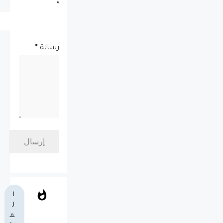
*
رسالة
*
ا
ل
م