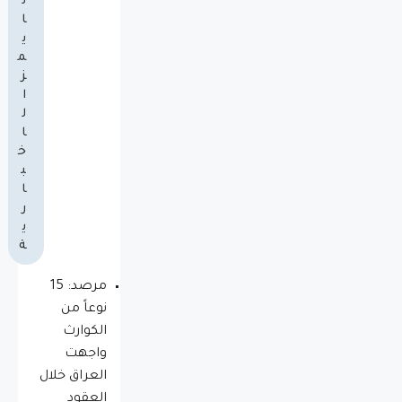
ت
ا
ي
م
ز
ا
ل
ا
خ
ب
ا
ر
ي
ة
مرصد: 15
نوعاً من
الكوارث
واجهت
العراق خلال
العقود