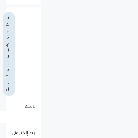
ن
م
و
ذ
ج
ا
ل
ا
ت
ص
ا
ل
الاسم
بريد إلكتروني