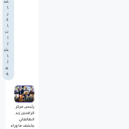
ش
ا
ر
ك
ا
ت
ا
ل
ش
ا
ئ
ع
ة
رئيس مركز
الرافدين زيد
الطالقاني
يكشف ما وراء