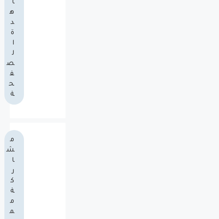
ا
ه
د
ة
ا
ل
ص
ف
ح
ة
م
ش
ا
ر
ك
ة
م
م