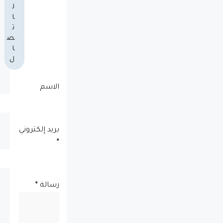
ل
ا
ت
ص
ا
ل
الاسم
بريد إلكتروني
*
رسالة
*