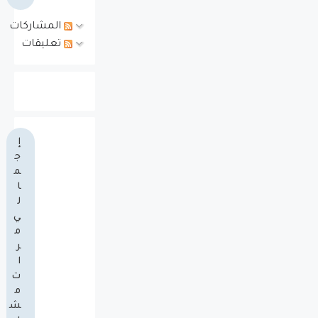
المشاركات
تعليقات
إ
ج
م
ا
ل
ي
م
ر
ا
ت
م
ش