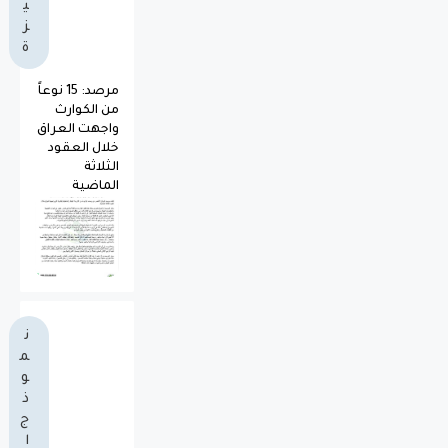
ي
ز
ة
مرصد: 15 نوعاً
من الكوارث
واجهت العراق
خلال العقود
الثلاثة
الماضية
ن
م
و
ذ
ج
ا