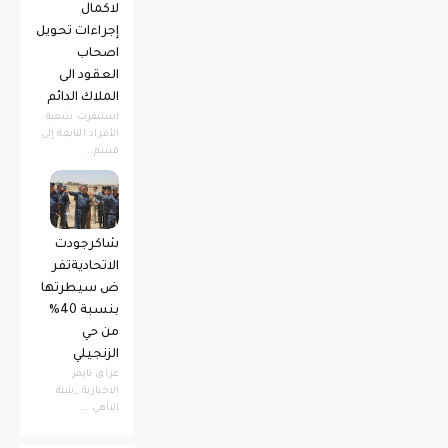
لاكمال
إجراءات تحويل
اصحاب
العقود الى
الملاك الدائم
استنفرت شعبة
الأفراد التابعة إلى
قسم...
شاكرجودت
الاتحاديةتفر
ض سيطرتها
بنسبة 40%
من حي
الزنجيلي
عراق تايمز
الاخبارية _بثينة
الناهي ...