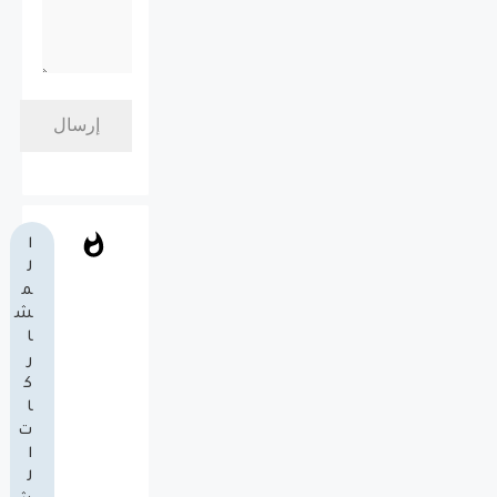
ا
ل
م
ش
ا
ر
ك
ا
ت
ا
ل