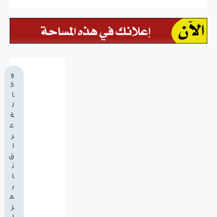
و
ك
ا
ل
ة
ع
ر
ا
ق
ت
ا
ي
م
ز