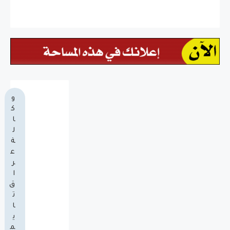
و
ك
ا
ل
ة
ع
ر
ا
ق
ت
ا
ي
م