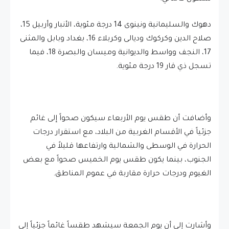
دهوك والسليمانية ونينوى 14 درجة مئوية، الأنبار وأربيل 15،
صلاح الدين وكركوك وديالى وكربلاء 16، بغداد وبابل والمثنى
17، النجف وواسط والديوانية وميسان والبصرة 18، فيما
تسجل ذي قار 19 درجة مئوية.
وأضافت أن طقس يوم الأربعاء سيكون صحواً إلى غائم
جزئياً في الأقسام الغربية من البلاد، مع استقرار درجات
الحرارة في الوسطى والشمالية وارتفاعها قليلاً في
الجنوب، بينما يكون طقس يوم الخميس صحواً مع بعض
الغيوم ودرجات حرارة مقاربة في عموم المناطق.
وأشارت إلى أن يوم الجمعة سيشهد طقساً غائماً جزئياً إلى