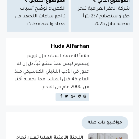
الموضوع التالي
الموضوع السابق
شركة الحفر العراقية تنجز
الكهرباء توضّح أسباب
حفر واستصلاح 237 بئراً
تراجع ساعات التجهيز في
نفطية خلال 2025
بغداد والمحافظات
Huda Alfarhan
خلافاَ للاعتقاد السائد فإن لوريم
إيبسوم ليس نصاَ عشوائياً، بل إن له
جذور في الأدب اللاتيني الكلاسيكي منذ
العام 45 قبل الميلاد، مما يجعله أكثر
من 2000 عام في القدم.
مواضيع ذات صلة
اللجنة الأمنية العليا تعلن نجاح