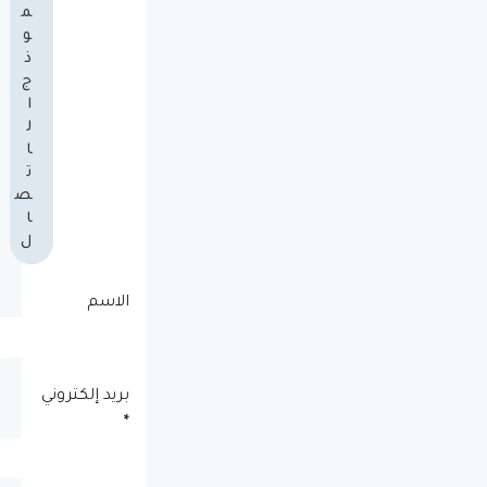
م
و
ذ
ج
ا
ل
ا
ت
ص
ا
ل
الاسم
بريد إلكتروني
*