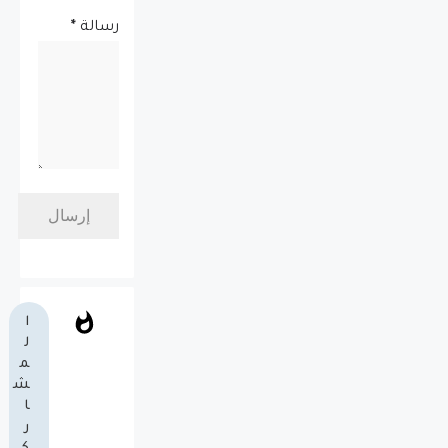
رسالة
*
ا
ل
م
ش
ا
ر