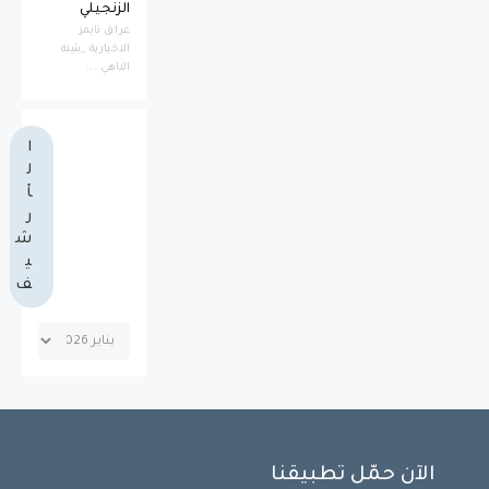
الزنجيلي
عراق تايمز
الاخبارية _بثينة
الناهي ...
ا
ل
أ
ر
ش
ي
ف
الآن حمّل تطبيقنا