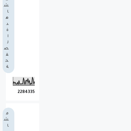
ش
ا
ه
د
ة
ا
ل
ص
ف
ح
ة
2
2
8
4
3
3
5
م
ش
ا