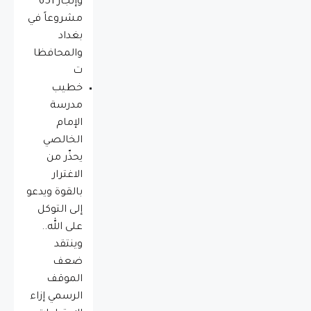
وإنجاز 651
مشروعاً في
بغداد
والمحافظا
ت
خطيب
مدرسة
الإمام
الخالصي
يحذّر من
الاغترار
بالقوة ويدعو
إلى التوكل
على الله..
وينتقد
ضعف
الموقف
الرسمي إزاء