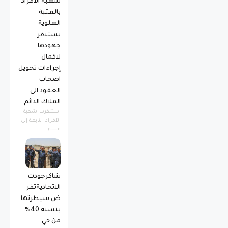
شعبة الافراد
بالعتبة
العلوية
تستنفر
جهودها
لاكمال
إجراءات تحويل
اصحاب
العقود الى
الملاك الدائم
استنفرت شعبة
الأفراد التابعة إلى
قسم...
شاكرجودت
الاتحاديةتفر
ض سيطرتها
بنسبة 40%
من حي