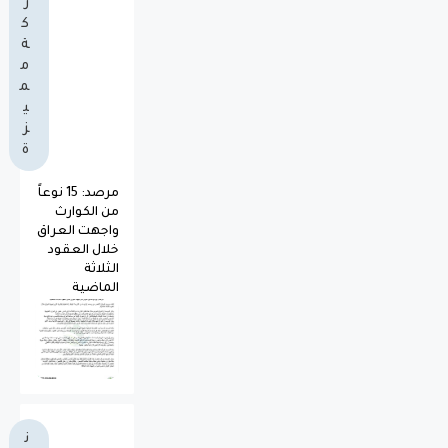
ر
ك
ة
م
م
ي
ز
ة
مرصد: 15 نوعاً
من الكوارث
واجهت العراق
خلال العقود
الثلاثة
الماضية
ن