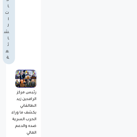
ك
ا
ت
ا
ل
ش
ا
ئ
ع
ة
رئيس مركز
الرافدين زيد
الطالقاني
يكشف ما وراء
الحرب السرية
ضده والدعم
المالي