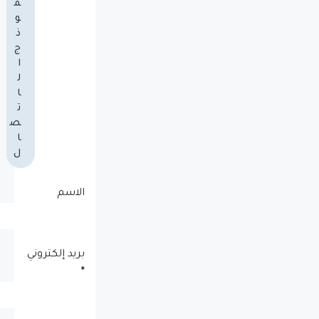
م
و
ذ
ج
ا
ل
ا
ت
ص
ا
ل
الاسم
بريد إلكتروني
*