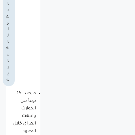
ا
ي
م
ز
ا
ل
ا
خ
ب
ا
ر
ي
ة
مرصد: 15
نوعاً من
الكوارث
واجهت
العراق خلال
العقود