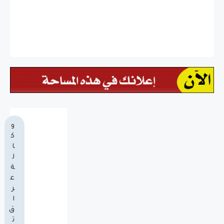
و
ك
ا
ل
ة
ع
ر
ا
ق
ت